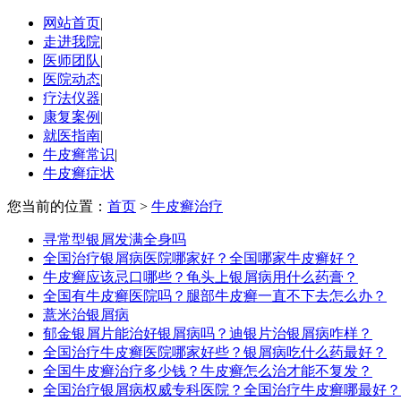
网站首页
|
走进我院
|
医师团队
|
医院动态
|
疗法仪器
|
康复案例
|
就医指南
|
牛皮癣常识
|
牛皮癣症状
您当前的位置：
首页
>
牛皮癣治疗
寻常型银屑发满全身吗
全国治疗银屑病医院哪家好？全国哪家牛皮癣好？
牛皮癣应该忌口哪些？龟头上银屑病用什么药膏？
全国有牛皮癣医院吗？腿部牛皮癣一直不下去怎么办？
薏米治银屑病
郁金银屑片能治好银屑病吗？迪银片治银屑病咋样？
全国治疗牛皮癣医院哪家好些？银屑病吃什么药最好？
全国牛皮癣治疗多少钱？牛皮癣怎么治才能不复发？
全国治疗银屑病权威专科医院？全国治疗牛皮癣哪最好？