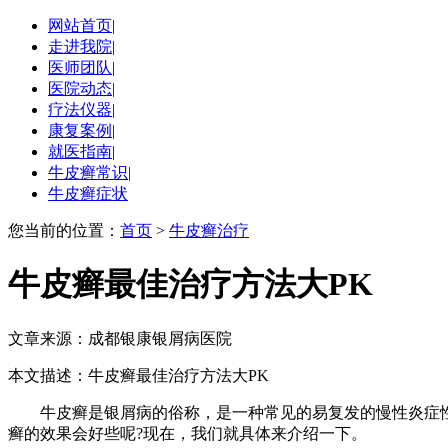
网站首页
|
走进我院
|
医师团队
|
医院动态
|
疗法仪器
|
康复案例
|
就医指南
|
牛皮癣常识
|
牛皮癣症状
您当前的位置：
首页
>
牛皮癣治疗
牛皮癣最佳治疗方法大PK
文章来源：成都银康银屑病医院
本文描述：牛皮癣最佳治疗方法大PK
牛皮癣是银屑病的俗称，是一种常见的易复发的慢性炎症性
癣的效果会好些呢?现在，我们就具体来介绍一下。